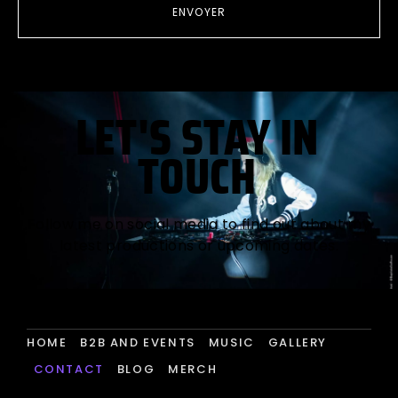
ENVOYER
LET'S STAY IN
TOUCH
Follow me on social media to find out about my
latest productions or upcoming dates.
HOME
B2B AND EVENTS
MUSIC
GALLERY
CONTACT
BLOG
MERCH